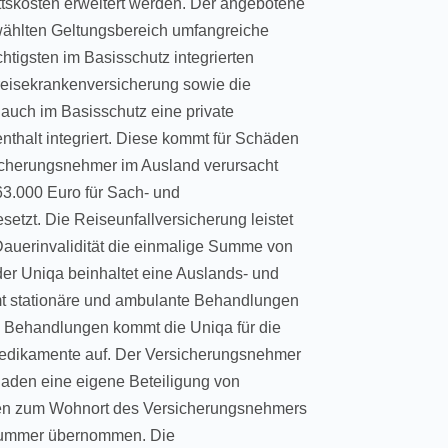
ttskosten erweitert werden. Der angebotene
wählten Geltungsbereich umfangreiche
tigsten im Basisschutz integrierten
eisekrankenversicherung sowie die
 auch im Basisschutz eine private
enthalt integriert. Diese kommt für Schäden
icherungsnehmer im Ausland verursacht
3.000 Euro für Sach- und
etzt. Die Reiseunfallversicherung leistet
Dauerinvalidität die einmalige Summe von
er Uniqa beinhaltet eine Auslands- und
t stationäre und ambulante Behandlungen
 Behandlungen kommt die Uniqa für die
 Medikamente auf. Der Versicherungsnehmer
haden eine eigene Beteiligung von
sten zum Wohnort des Versicherungsnehmers
nummer übernommen. Die