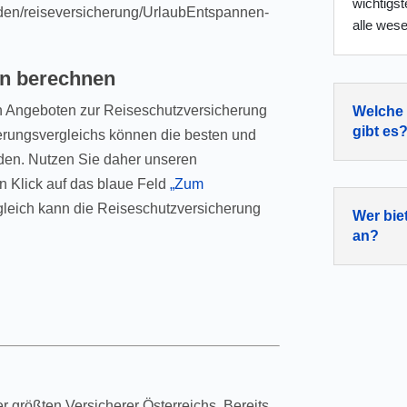
wichtigs
nden/reiseversicherung/UrlaubEntspannen-
alle wese
en berechnen
n Angeboten zur Reiseschutzversicherung
Welche 
gibt es
cherungsvergleichs können die besten und
den. Nutzen Sie daher unseren
n Klick auf das blaue Feld
„Zum
gleich kann die Reiseschutzversicherung
Wer bie
an?
r größten Versicherer Österreichs. Bereits