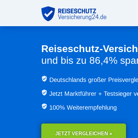
Reiseschutz-Versic
und bis zu 86,4% spa
Deutschlands großer Preisvergle
Jetzt
Marktführer + Testsieger v
100% Weiterempfehlung
JETZT VERGLEICHEN »