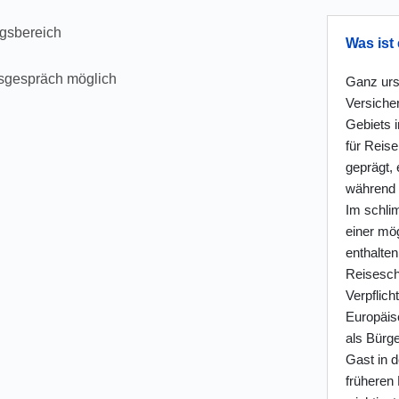
ngsbereich
Was ist
gsgespräch möglich
Ganz urs
Versiche
Gebiets 
für Reis
geprägt, 
während 
Im schli
einer mö
enthalten
Reisesch
Verpflich
Europäis
als Bürge
Gast in 
früheren 